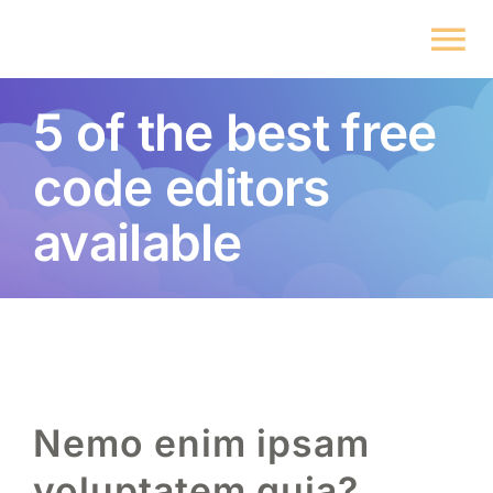
Skip
to
To
content
Na
5 of the best free
Home
code editors
About
available
Solutions
Insight
Get started
Nemo enim ipsam
voluptatem quia
Sliding Bar Toggle
?